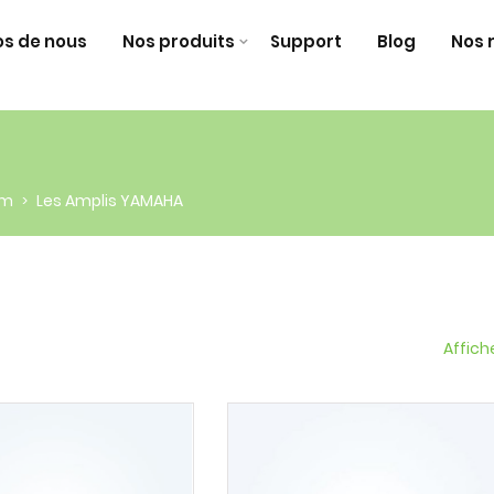
os de nous
Nos produits
Support
Blog
Nos 
om
Les Amplis YAMAHA
>
Affich