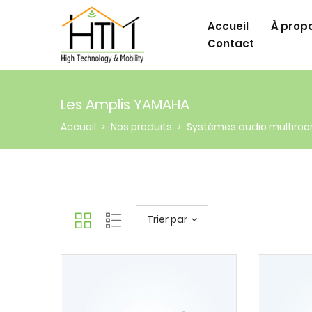
Accueil
À prop
Contact
Les Amplis YAMAHA
Accueil
Nos produits
Systèmes audio multiro
>
>
Trier par