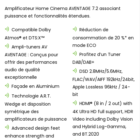
Amplificateur Home Cinema AVENTAGE 7.2 associant
puissance et fonctionnalités étendues.
Compatible Dolby
Réduction de
Atmos® et DTS:X™
consommation de 20 %* en
mode ECO
Ampli-tuners AV
Profitez d’un Tuner
AVENTAGE : Conçus pour
offrir des performances
DAB/DAB+
audio de qualité
DSD 2.8MHz/5.6MHz,
exceptionnelle
FLAC/WAV/AIFF 192kHz/24bit,
Façade en Aluminium
Apple Lossless 96kHz / 24-
bit
Technologie A.R.T.
HDMI® (8 in / 2 out) with
Wedge et disposition
symétrique des
4K Ultra HD full support, HDR
amplificateurs de puissance
Video including Dolby Vision
and Hybrid Log-Gamma,
Advanced design feet
and BT.2020
enhance strength and