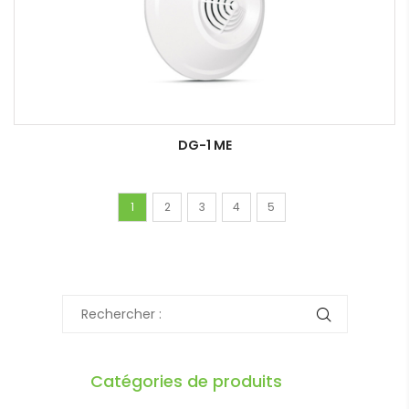
DG-1 ME
1
2
3
4
5
Catégories de produits