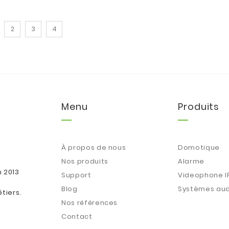
2
3
4
Menu
Produits
À propos de nous
Domotique
Nos produits
Alarme
n 2013
Support
Videophone I
Blog
Systèmes aud
tiers.
Nos références
Contact