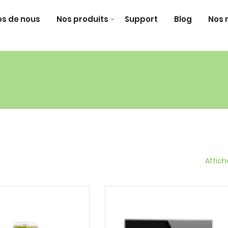
os de nous
Nos produits
Support
Blog
Nos 
Affich