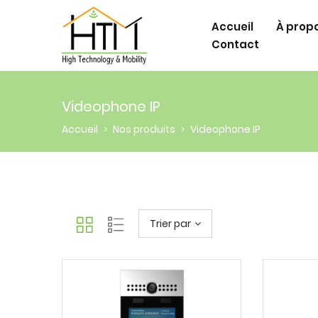
Accueil
À prop
Contact
Videophone IP
Accueil
Nos produits
Videophone IP
>
>
Trier par