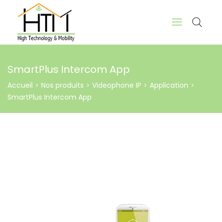
SmartPlus Intercom App
Accueil
Nos produits
Videophone IP
Application
>
>
>
>
SmartPlus Intercom App