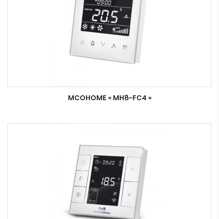
MCOHOME « MH8-FC4 »