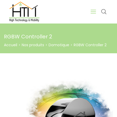
RGBW Controller 2
Accueil
Nos produits
Domotique
RGBW Controller 2
>
>
>