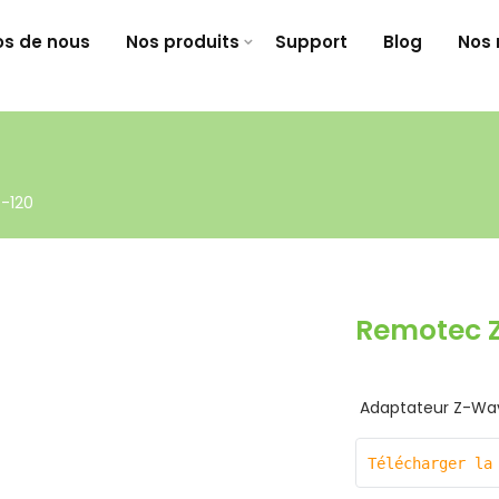
os de nous
Nos produits
Support
Blog
Nos 
-120
Remotec 
Adaptateur Z-Wave
Télécharger la