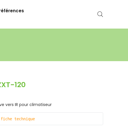
références
ZXT-120
 vers IR pour climatiseur
 fiche technique 