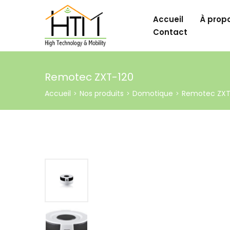
Accueil
À prop
Contact
Remotec ZXT-120
Accueil
Nos produits
Domotique
Remotec ZXT
>
>
>