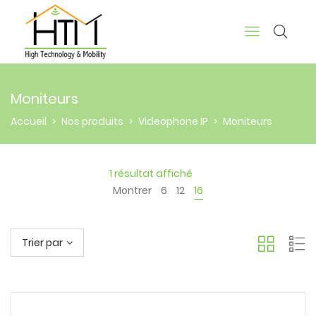
Moniteurs
Accueil
Nos produits
Videophone IP
Moniteurs
>
>
>
1 résultat affiché
Montrer
6
12
16
Trier par