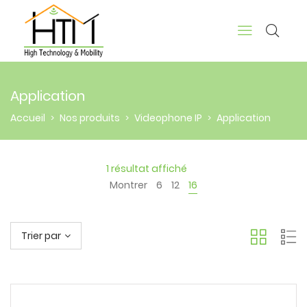
Application
Accueil
Nos produits
Videophone IP
Application
>
>
>
1 résultat affiché
Montrer
6
12
16
Trier par