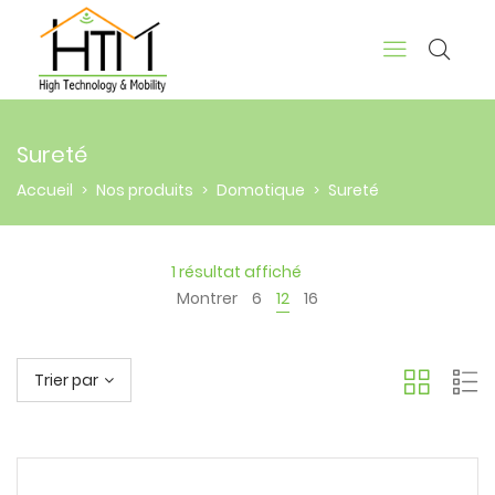
Sureté
Accueil
Nos produits
Domotique
Sureté
>
>
>
1 résultat affiché
Montrer
6
12
16
Trier par