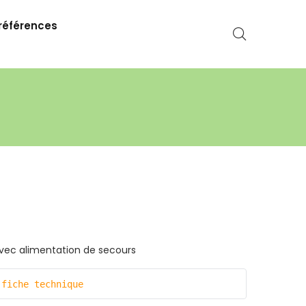
références
avec alimentation de secours
 fiche technique 