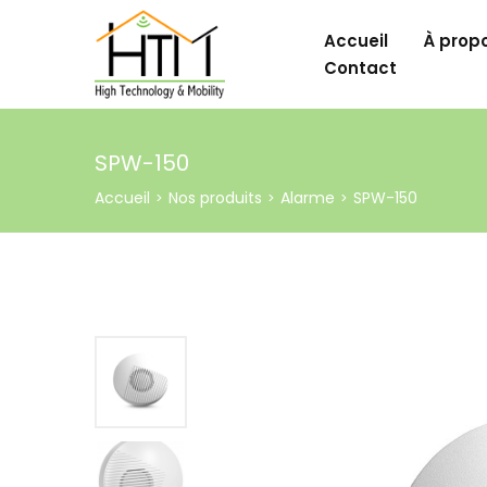
Accueil
À prop
Contact
SPW-150
Accueil
Nos produits
Alarme
SPW-150
>
>
>