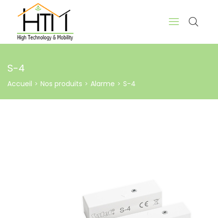
S-4
Accueil
Nos produits
Alarme
S-4
>
>
>