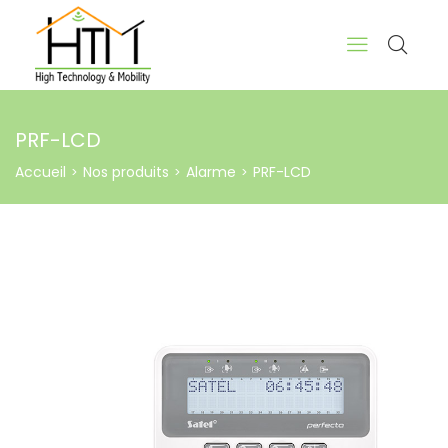
PRF-LCD
Accueil
Nos produits
Alarme
PRF-LCD
>
>
>