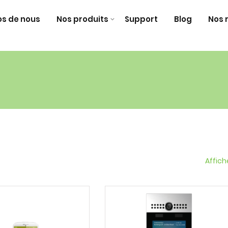
os de nous
Nos produits
Support
Blog
Nos 
Affich