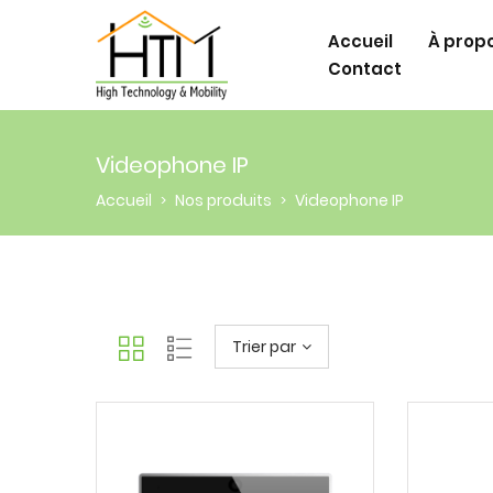
Accueil
À prop
Contact
Videophone IP
Accueil
Nos produits
Videophone IP
>
>
Trier par