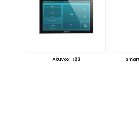
Akuvox IT83
Smart